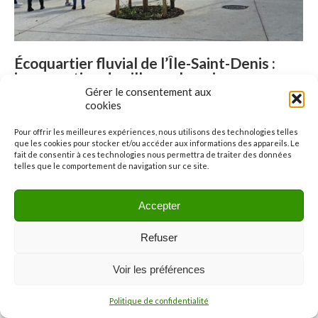
Écoquartier fluvial de l’Île-Saint-Denis :
inauguration du village olympique
Gérer le consentement aux
Hydrogénie
Par
AdminGroupeLoiseleur#
2 mai 2024
cookies
L’écoquartier fluvial de l’Île-Saint-Denis a été inauguré en ce
Pour offrir les meilleures expériences, nous utilisons des technologies telles
mois d’avril 2024.
que les cookies pour stocker et/ou accéder aux informations des appareils. Le
fait de consentir à ces technologies nous permettra de traiter des données
telles que le comportement de navigation sur ce site.
Accepter
Refuser
Voir les préférences
Menu
© 2026
Politique de confidentialité