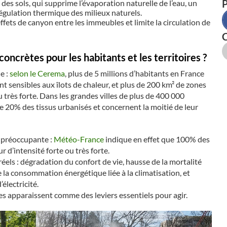
P
des sols, qui supprime l’évaporation naturelle de l’eau, un
égulation thermique des milieux naturels.
 effets de canyon entre les immeubles et limite la circulation de
oncrètes pour les habitants et les territoires ?
e :
selon le Cerema
, plus de 5 millions d’habitants en France
t sensibles aux îlots de chaleur, et plus de 200 km² de zones
u très forte. Dans les grandes villes de plus de 400 000
e 20% des tissus urbanisés et concernent la moitié de leur
t préoccupante :
Météo-France
indique en effet que 100% des
r d’intensité forte ou très forte.
 réels : dégradation du confort de vie, hausse de la mortalité
 la consommation énergétique liée à la climatisation, et
électricité.
es apparaissent comme des leviers essentiels pour agir.