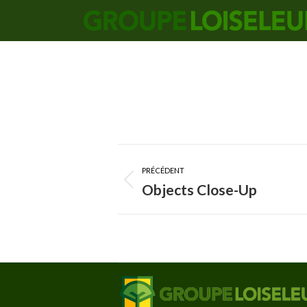
Navigation
album
PRÉCÉDENT
Album
Objects Close-Up
précédent
: