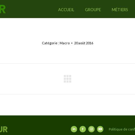
ACCUEIL
GROUPE
MÉTIERS
Catégorie :
Macro
20 août 2016
Album
suivant
:
Politique de conf